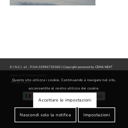
© I.N.C.I. srl - P.IVA 02994730360 | Copyright powered by
CEMA NEXT
Agenzia di Comunicazione
Questo sito utilizza i cookie. Continuando a navigare nel sito,
Privacy Policy
acconsentite al nostro utilizzo dei cookie.
Italiano
English
(
Inglese
)
Accettare le impostazioni
Nascondi solo la notifica
Impostazioni